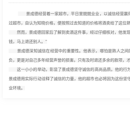
景成德经营着一家超市，平日里兢兢业业，以诚信经营赢得
过超市，自认为知晓价格，便按照过去知道的价格将酒卖给了这位
然而，景成德回家后了解到卖酒这件事，经过仔细核对，他发现由
钱，马上退还别人。”
景成德深知诚信在经营中的重要性。他表示，哪怕是熟人之间的
负，更是对自己多年经营声誉的损害。只有及时退还多余的款项，
这一小小的举动，彰显了景成德坚守诚信的高尚品质。他的行为
景成德用实际行动诠释了诚信的力量，他的超市也必将因为这份坚
业环境。