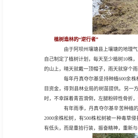
植树造林的“逆行者”
由于阿坝州壤塘县上壤塘的地理气候
自己制定了植树计划，每天至少植树10株
的山上，晴天就戴一顶帽子，雨天就穿个雨
每年丹真夺尔基坚持种植600余株
目资金，得到县林业局的树苗提供。另一方
时，不幸踩着青苔滑倒，左腿粉碎性骨折，
有年雨季，丹真夺尔基辛苦种植的百
2000余株松树，有500株松树被一种毒
有低头，而是重拾行装，振奋精神，重新与