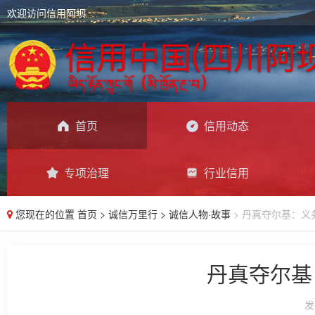
欢迎访问信用阿坝
首页
信用动态
专项治理
行业信用
您现在的位置
首页
>
诚信万里行
>
诚信人物·故事
> 丹真夺尔基：义
丹真夺尔基
发