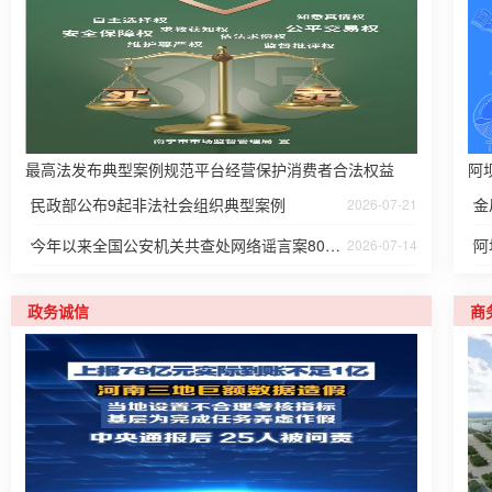
最高法发布典型案例规范平台经营保护消费者合法权益
阿
民政部公布9起非法社会组织典型案例
2026-07-21
今年以来全国公安机关共查处网络谣言案8000余起
阿
2026-07-14
政务诚信
商