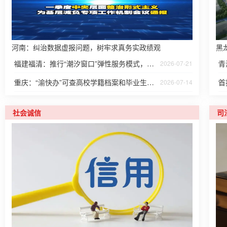
河南：纠治数据虚报问题，树牢求真务实政绩观
黑
福建福清：推行“潮汐窗口”弹性服务模式，让政务服务跟着人群“动”起来
青
2026-07-21
重庆：“渝快办”可查高校学籍档案和毕业生档案去向
首
2026-07-14
社会诚信
司