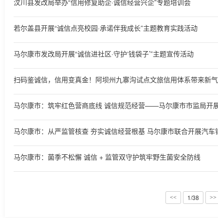
汶川县发改局举办“信用修复助企·诚信经营兴企”专题培训会
若尔盖县开展“诚信点亮校园·承诺伴我成长”主题教育实践活动
马尔康市发改局开展“诚信进社区·守护‘钱袋子’”主题宣传活动
扫码鉴诚信，信用变真金！阿坝州九寨沟试点文旅信用体系带来新气
马尔康市：菌季不松懈 诚信 + 监管双守护筑牢野生菌安全防线
1/38
<<
>>